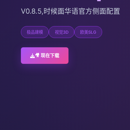
V0.8.5,时候面华语官方侧面配置
极品建模
视觉3D
欧美SLG
🎥 现在下载