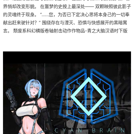
界悄却改变形貌。 在噩梦的史按上最深处—— 双颗映照彼此影子
的灵魂终于现身。 “……您，为否已下定决心思将本身己的一切奉
献出赶来驶针对？” 围绕存在与湮灭、恐惧与快感展开的黑暗寓
言。 颓废系科幻横版卷轴射击动作作物品-青之大脑汉语时下版