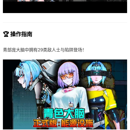
🏆 操作指南
青部庞大脑中拥有29类敌人士与陷阱登场！