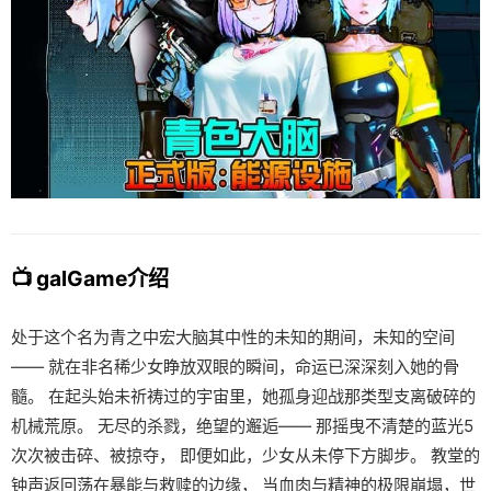
📺 galGame介绍
处于这个名为青之中宏大脑其中性的未知的期间，未知的空间
—— 就在非名稀少女睁放双眼的瞬间，命运已深深刻入她的骨
髓。 在起头始未祈祷过的宇宙里，她孤身迎战那类型支离破碎的
机械荒原。 无尽的杀戮，绝望的邂逅—— 那摇曳不清楚的蓝光5
次次被击碎、被掠夺， 即便如此，少女从未停下方脚步。 教堂的
钟声返回荡在暴能与救赎的边缘， 当血肉与精神的极限崩塌，世